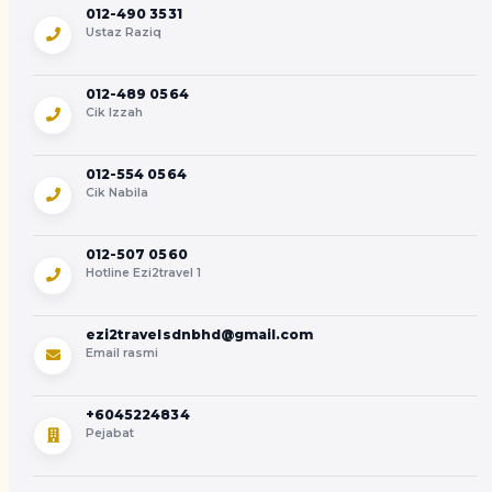
012-490 3531
Ustaz Raziq
012-489 0564
Cik Izzah
012-554 0564
Cik Nabila
012-507 0560
Hotline Ezi2travel 1
ezi2travelsdnbhd@gmail.com
Email rasmi
+6045224834
Pejabat