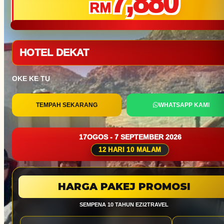
7,880
RM
HOTEL DEKAT
OKE KE TU
TEMPAH SEKARANG
WHATSAPP KAMI
17OGOS - 7 SEPTEMBER 2026
12 HARI 10 MALAM
HARGA PAKEJ PROMOSI
SEMPENA 10 TAHUN EZI2TRAVEL