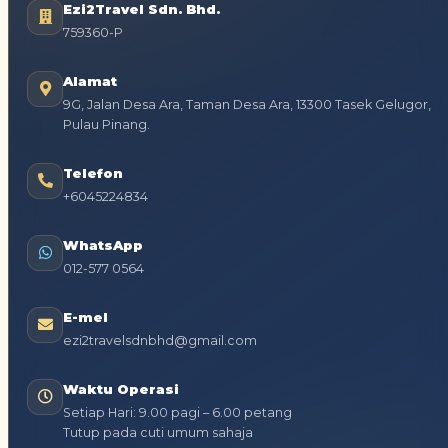
Ezi2Travel Sdn. Bhd.
759360-P
Alamat
9G, Jalan Desa Ara, Taman Desa Ara, 13300 Tasek Gelugor,
Pulau Pinang.
Telefon
+6045224834
WhatsApp
012-577 0564
E-mel
ezi2travelsdnbhd@gmail.com
Waktu Operasi
Setiap Hari: 9.00 pagi – 6.00 petang
Tutup pada cuti umum sahaja