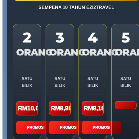
SEMPENA 10 TAHUN EZI2TRAVEL
2
3
4
5
ORANG
ORANG
ORANG
ORA
SATU
SATU
SATU
SATU
BILIK
BILIK
BILIK
BILIK
RM10,080
RM8,980
RM8,180
PROMOSI
PROMOSI
PROMOSI