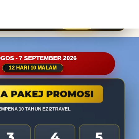
kej Umrah
Hotel
Galeri
🔐 Booking
Hubungi Kami
GOS - 7 SEPTEMBER 2026
12 HARI 10 MALAM
A PAKEJ PROMOSI
EMPENA 10 TAHUN EZI2TRAVEL
3
4
5