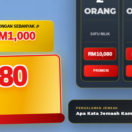
ORANG
ONGAN SEBANYAK 🎉
M1,000
SATU BILIK
RM10,080
880
PROMOSI
PENGALAMAN JEMAAH
Apa Kata Jemaah Kam