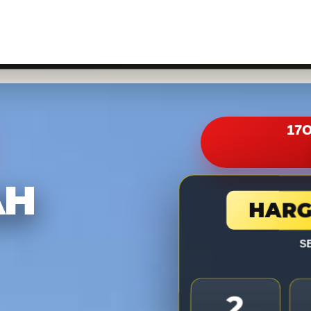
Halaman Utama
Tentang Kami
Pa
17O
AH
HARG
S
2